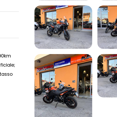
890km
iciale;
 tasso