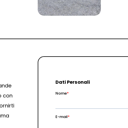
mande
to con
ornirti
iama