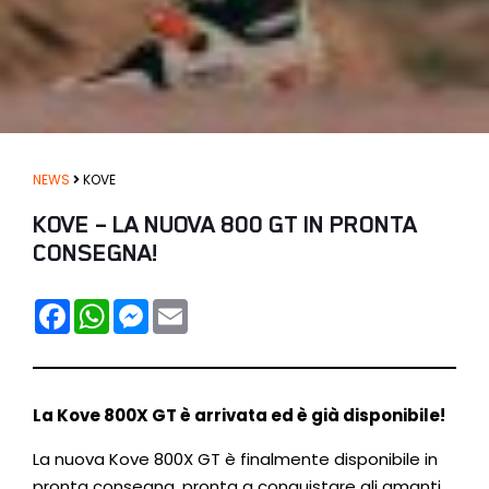
NEWS
KOVE
KOVE – LA NUOVA 800 GT IN PRONTA
CONSEGNA!
F
W
M
E
A
H
E
M
C
A
S
A
E
T
S
I
B
S
E
L
O
A
N
O
P
G
La Kove 800X GT è arrivata ed è già disponibile!
K
P
E
R
La nuova Kove 800X GT è finalmente disponibile in
pronta consegna, pronta a conquistare gli amanti