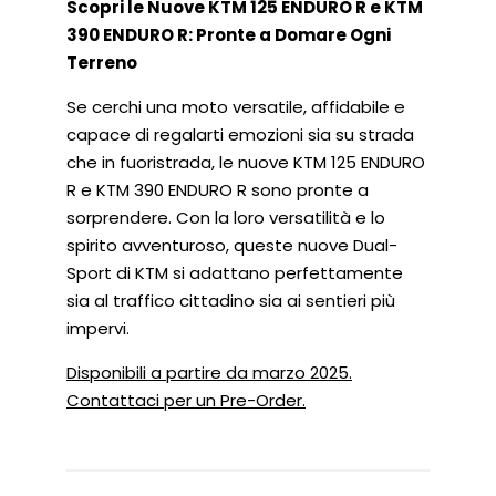
O
P
G
Scopri le Nuove KTM 125 ENDURO R e KTM
K
P
E
390 ENDURO R: Pronte a Domare Ogni
R
Terreno
Se cerchi una moto versatile, affidabile e
capace di regalarti emozioni sia su strada
che in fuoristrada, le nuove KTM 125 ENDURO
R e KTM 390 ENDURO R sono pronte a
sorprendere. Con la loro versatilità e lo
spirito avventuroso, queste nuove Dual-
Sport di KTM si adattano perfettamente
sia al traffico cittadino sia ai sentieri più
impervi.
Disponibili a partire da marzo 2025.
Contattaci per un Pre-Order.