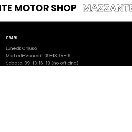
NTE MOTOR SHOP
MAZZAN
ORARI
Lunedì: Chiuso
Martedì-Venerdì: 09–13, 15–19
Sabato: 09–13, 16–19 (no officina)
INDIRIZZO
Via Naz. Adriatica Sud, 66/68
65129 Pescara (PE)
CONTATTI
Negozio:
085 690702
Ricambi:
340 63 39 805 (WhatsApp)