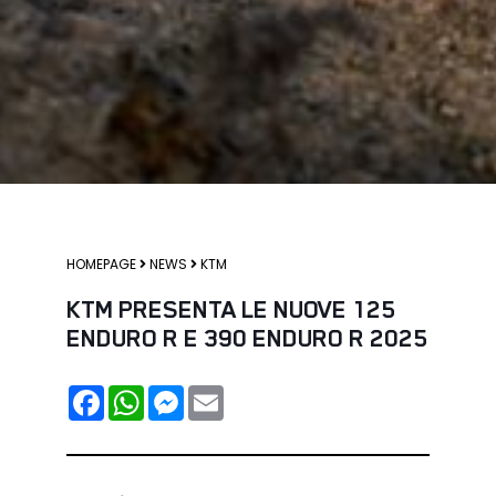
HOMEPAGE
NEWS
KTM
KTM PRESENTA LE NUOVE 125
ENDURO R E 390 ENDURO R 2025
F
W
M
E
A
H
E
M
C
A
S
A
E
T
S
I
B
S
E
L
O
A
N