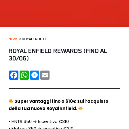
NEWS
ROYAL ENFIELD
ROYAL ENFIELD REWARDS (FINO AL
30/06)
F
W
M
E
A
H
E
M
C
A
S
A
E
T
S
I
B
S
E
L
O
A
N
O
P
G
Super vantaggi fino a 610€ sull’acquisto
K
P
E
della tua nuova Royal Enfield.
R
• HNTR 350 → Incentivo €310
• Meteor 350 → Incentivo €310